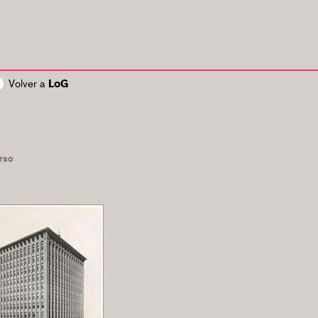
Volver a
LoG
rso