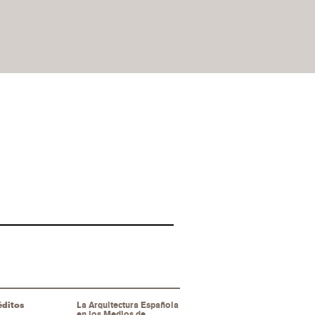
éditos
La Arquitectura Española
en los Medios de