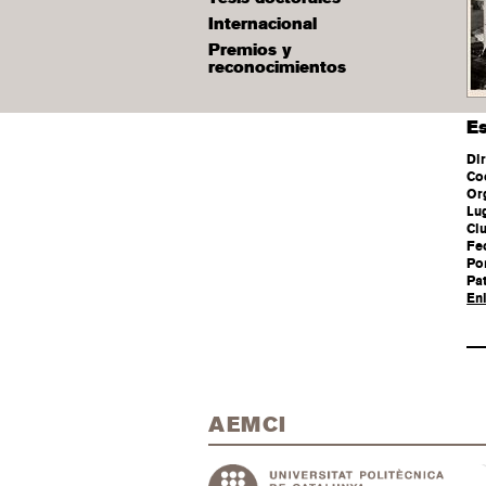
Internacional
Premios y
reconocimientos
E
Di
Co
Or
Lu
Ci
Fe
Po
Pat
En
AEMCI