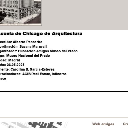
scuela de Chicago de Arquitectura
rección: Alberto Pancorbo
ordinación: Susana Maravall
ganizador: Fundación Amigos Museo del Prado
gar: Museo Nacional del Prado
udad: Madrid
cha: 26.05.2025
nente: Carolina B. García-Estévez
rocinadores: AGIB Real Estate, Infinorsa
lace
Web amigas
Cr