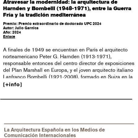
Atravesar la modernidad: la arquitectura de
Harnden y Bombelli (1948-1971), entre la Guerra
Fría y la tradición mediterránea
Premio: Premio extraordinario de doctorado UPC 2024
Autor: Julio Garnica
Año: 2024
Enlace
A finales de 1949 se encuentran en París el arquitecto
norteamericano Peter G. Harnden (1913-1971),
responsable entonces del centro director de exposiciones
del Plan Marshall en Europa, y el joven arquitecto italiano
Lanfranco Bombelli (1921-2008), formado en Suiza en la
práctica del Arte Concreto. Se inicia entre ambos una
info
fructífera relación profesional y personal ¿truncada en
1971 con la muerte prematura de Harnden- cuya
trayectoria, tan sorprendente como inclasificable, se
centra en la arquitectura, las técnicas expositivas y la
publicidad visual. El objetivo de este trabajo es describir,
analizar e interpretar -como un unicum- un recorrido
La Arquitectura Española en los Medios de
arquitectónico tan inesperado como todavía poco
Comunicación Internacionales
conocido, en el que Harnden y Bombelli atraviesan la