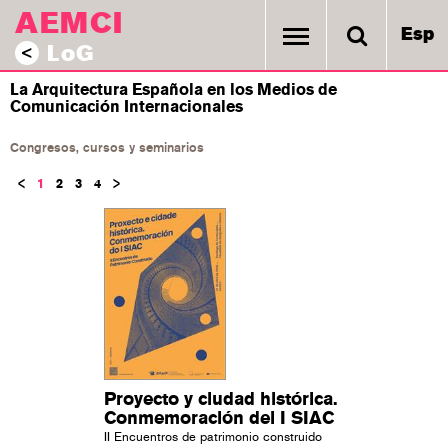
AEMCI
Esp
LoG
<
La Arquitectura Española en los Medios de
Comunicación Internacionales
Congresos, cursos y seminarios
1
2
3
4
Proyecto y ciudad histórica.
Conmemoración del I SIAC
II Encuentros de patrimonio construido