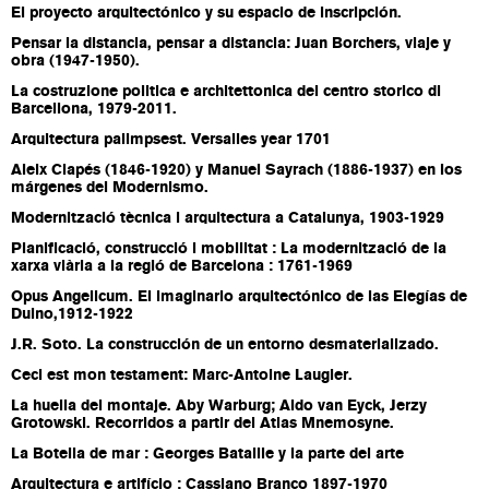
El proyecto arquitectónico y su espacio de inscripción.
Pensar la distancia, pensar a distancia: Juan Borchers, viaje y
obra (1947-1950).
La costruzione politica e architettonica del centro storico di
Barcellona, 1979-2011.
Arquitectura palimpsest. Versalles year 1701
Aleix Clapés (1846-1920) y Manuel Sayrach (1886-1937) en los
márgenes del Modernismo.
Modernització tècnica i arquitectura a Catalunya, 1903-1929
Planificació, construcció i mobilitat : La modernització de la
xarxa viària a la regió de Barcelona : 1761-1969
Opus Angelicum. El imaginario arquitectónico de las Elegías de
Duino,1912-1922
J.R. Soto. La construcción de un entorno desmaterializado.
Ceci est mon testament: Marc-Antoine Laugier.
La huella del montaje. Aby Warburg; Aldo van Eyck, Jerzy
Grotowski. Recorridos a partir del Atlas Mnemosyne.
La Botella de mar : Georges Bataille y la parte del arte
Arquitectura e artifício : Cassiano Branco 1897-1970