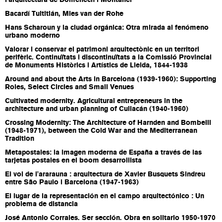
l'arquitectura de Domènech i Montaner
Bacardí Tultitlán, Mies van der Rohe
Hans Scharoun y la ciudad orgánica: Otra mirada al fenómeno
urbano moderno
Valorar i conservar el patrimoni arquitectònic en un territori
perifèric. Continuïtats i discontinuïtats a la Comissió Provincial
de Monuments Històrics i Artístics de Lleida, 1844-1938
Around and about the Arts in Barcelona (1939-1960): Supporting
Roles, Select Circles and Small Venues
Cultivated modernity. Agricultural entrepreneurs in the
architecture and urban planning of Culiacán (1940-1960)
Crossing Modernity: The Architecture of Harnden and Bombelli
(1948-1971), between the Cold War and the Mediterranean
Tradition
Metapostales: la imagen moderna de España a través de las
tarjetas postales en el boom desarrollista
El vol de l'ararauna : arquitectura de Xavier Busquets Sindreu
entre São Paulo i Barcelona (1947-1963)
El lugar de la representación en el campo arquitectónico : Un
problema de distancia
José Antonio Corrales. Ser sección. Obra en solitario 1950-1970