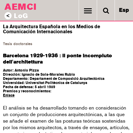
AEMCI
Esp
LoG
<
La Arquitectura Española en los Medios de
Comunicación Internacionales
Tesis doctorales
Barcelona 1929-1936 : il ponte incompiuto
dell'architettura
Autor: Antonio Pizza
Dirección: Ignacio de Sola-Morales Rubio
Departamento: Departament de Composició Arquitectònica
Universidad: Universitat Politècnica de Catalunya
Fecha de defensa: 5 abril 1989
Premios y reconocimientos:
Enlace
El análisis se ha desarrollado tomando en consideración
un conjunto de producciones arquitectónicas, a las que
se añade el examen de las posturas teóricas sostenidas
por los mismos arquitectos, a través de ensayos, artículos,