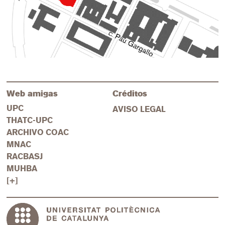
las posturas llamadas "modernas" en las prácticas
profesionales de nuestro país.
Web amigas
Créditos
UPC
AVISO LEGAL
THATC-UPC
ARCHIVO COAC
MNAC
RACBASJ
MUHBA
[+]