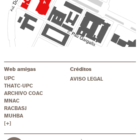
los 2 Pabellones- donde el objeto autónomo tendría que
transitar.
Web amigas
Créditos
UPC
AVISO LEGAL
THATC-UPC
ARCHIVO COAC
MNAC
RACBASJ
MUHBA
[+]