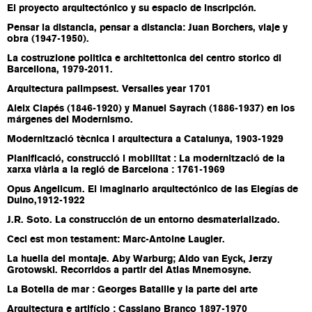
El proyecto arquitectónico y su espacio de inscripción.
Pensar la distancia, pensar a distancia: Juan Borchers, viaje y
obra (1947-1950).
La costruzione politica e architettonica del centro storico di
Barcellona, 1979-2011.
Arquitectura palimpsest. Versalles year 1701
Aleix Clapés (1846-1920) y Manuel Sayrach (1886-1937) en los
márgenes del Modernismo.
Modernització tècnica i arquitectura a Catalunya, 1903-1929
Planificació, construcció i mobilitat : La modernització de la
xarxa viària a la regió de Barcelona : 1761-1969
Opus Angelicum. El imaginario arquitectónico de las Elegías de
Duino,1912-1922
J.R. Soto. La construcción de un entorno desmaterializado.
Ceci est mon testament: Marc-Antoine Laugier.
La huella del montaje. Aby Warburg; Aldo van Eyck, Jerzy
Grotowski. Recorridos a partir del Atlas Mnemosyne.
La Botella de mar : Georges Bataille y la parte del arte
Arquitectura e artifício : Cassiano Branco 1897-1970