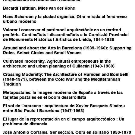
l'arquitectura de Domènech i Montaner
Bacardí Tultitlán, Mies van der Rohe
Hans Scharoun y la ciudad orgánica: Otra mirada al fenómeno
urbano moderno
Valorar i conservar el patrimoni arquitectònic en un territori
perifèric. Continuïtats i discontinuïtats a la Comissió Provincial
de Monuments Històrics i Artístics de Lleida, 1844-1938
Around and about the Arts in Barcelona (1939-1960): Supporting
Roles, Select Circles and Small Venues
Cultivated modernity. Agricultural entrepreneurs in the
architecture and urban planning of Culiacán (1940-1960)
Crossing Modernity: The Architecture of Harnden and Bombelli
(1948-1971), between the Cold War and the Mediterranean
Tradition
Metapostales: la imagen moderna de España a través de las
tarjetas postales en el boom desarrollista
El vol de l'ararauna : arquitectura de Xavier Busquets Sindreu
entre São Paulo i Barcelona (1947-1963)
El lugar de la representación en el campo arquitectónico : Un
problema de distancia
José Antonio Corrales. Ser sección. Obra en solitario 1950-1970