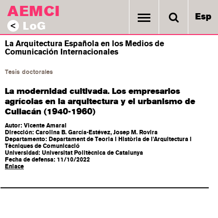
AEMCI
Esp
LoG
<
La Arquitectura Española en los Medios de
Comunicación Internacionales
Tesis doctorales
La modernidad cultivada. Los empresarios
agrícolas en la arquitectura y el urbanismo de
Culiacán (1940-1960)
Autor: Vicente Amaral
Dirección: Carolina B. García-Estévez, Josep M. Rovira
Departamento: Departament de Teoria i Història de l'Arquitectura i
Tècniques de Comunicació
Universidad: Universitat Politècnica de Catalunya
Fecha de defensa: 11/10/2022
Enlace