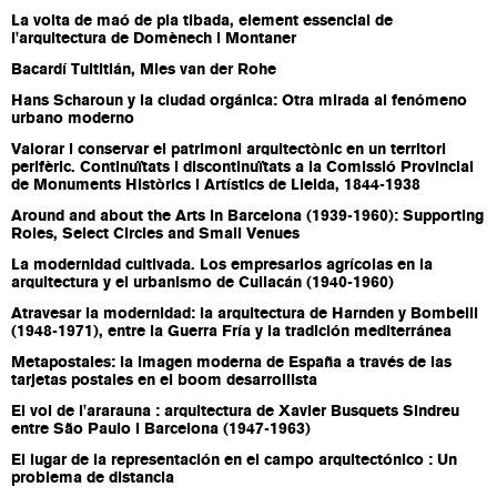
La volta de maó de pla tibada, element essencial de
l'arquitectura de Domènech i Montaner
Bacardí Tultitlán, Mies van der Rohe
Hans Scharoun y la ciudad orgánica: Otra mirada al fenómeno
urbano moderno
Valorar i conservar el patrimoni arquitectònic en un territori
perifèric. Continuïtats i discontinuïtats a la Comissió Provincial
de Monuments Històrics i Artístics de Lleida, 1844-1938
Around and about the Arts in Barcelona (1939-1960): Supporting
Roles, Select Circles and Small Venues
La modernidad cultivada. Los empresarios agrícolas en la
arquitectura y el urbanismo de Culiacán (1940-1960)
Atravesar la modernidad: la arquitectura de Harnden y Bombelli
(1948-1971), entre la Guerra Fría y la tradición mediterránea
Metapostales: la imagen moderna de España a través de las
tarjetas postales en el boom desarrollista
El vol de l'ararauna : arquitectura de Xavier Busquets Sindreu
entre São Paulo i Barcelona (1947-1963)
El lugar de la representación en el campo arquitectónico : Un
problema de distancia