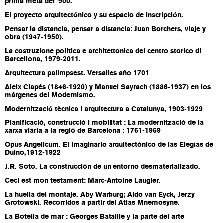
prima metà del '900.
El proyecto arquitectónico y su espacio de inscripción.
Pensar la distancia, pensar a distancia: Juan Borchers, viaje y
obra (1947-1950).
La costruzione politica e architettonica del centro storico di
Barcellona, 1979-2011.
Arquitectura palimpsest. Versalles año 1701
Aleix Clapés (1846-1920) y Manuel Sayrach (1886-1937) en los
márgenes del Modernismo.
Modernització tècnica i arquitectura a Catalunya, 1903-1929
Planificació, construcció i mobilitat : La modernització de la
xarxa viària a la regió de Barcelona : 1761-1969
Opus Angelicum. El imaginario arquitectónico de las Elegías de
Duino,1912-1922
J.R. Soto. La construcción de un entorno desmaterializado.
Ceci est mon testament: Marc-Antoine Laugier.
La huella del montaje. Aby Warburg; Aldo van Eyck, Jerzy
Grotowski. Recorridos a partir del Atlas Mnemosyne.
La Botella de mar : Georges Bataille y la parte del arte