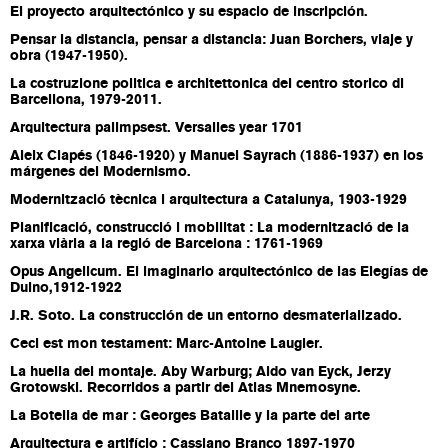
El proyecto arquitectónico y su espacio de inscripción.
Pensar la distancia, pensar a distancia: Juan Borchers, viaje y
obra (1947-1950).
La costruzione politica e architettonica del centro storico di
Barcellona, 1979-2011.
Arquitectura palimpsest. Versalles year 1701
Aleix Clapés (1846-1920) y Manuel Sayrach (1886-1937) en los
márgenes del Modernismo.
Modernització tècnica i arquitectura a Catalunya, 1903-1929
Planificació, construcció i mobilitat : La modernització de la
xarxa viària a la regió de Barcelona : 1761-1969
Opus Angelicum. El imaginario arquitectónico de las Elegías de
Duino,1912-1922
J.R. Soto. La construcción de un entorno desmaterializado.
Ceci est mon testament: Marc-Antoine Laugier.
La huella del montaje. Aby Warburg; Aldo van Eyck, Jerzy
Grotowski. Recorridos a partir del Atlas Mnemosyne.
La Botella de mar : Georges Bataille y la parte del arte
Arquitectura e artifício : Cassiano Branco 1897-1970