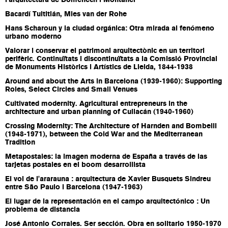
l'arquitectura de Domènech i Montaner
Bacardí Tultitlán, Mies van der Rohe
Hans Scharoun y la ciudad orgánica: Otra mirada al fenómeno
urbano moderno
Valorar i conservar el patrimoni arquitectònic en un territori
perifèric. Continuïtats i discontinuïtats a la Comissió Provincial
de Monuments Històrics i Artístics de Lleida, 1844-1938
Around and about the Arts in Barcelona (1939-1960): Supporting
Roles, Select Circles and Small Venues
Cultivated modernity. Agricultural entrepreneurs in the
architecture and urban planning of Culiacán (1940-1960)
Crossing Modernity: The Architecture of Harnden and Bombelli
(1948-1971), between the Cold War and the Mediterranean
Tradition
Metapostales: la imagen moderna de España a través de las
tarjetas postales en el boom desarrollista
El vol de l'ararauna : arquitectura de Xavier Busquets Sindreu
entre São Paulo i Barcelona (1947-1963)
El lugar de la representación en el campo arquitectónico : Un
problema de distancia
José Antonio Corrales. Ser sección. Obra en solitario 1950-1970