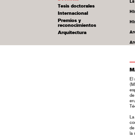
La
Tesis doctorales
Hi
Internacional
Premios y
Hi
reconocimientos
Ar
Arquitectura
Ar
M
El
(M
es
de
er
Té
La
co
de
la