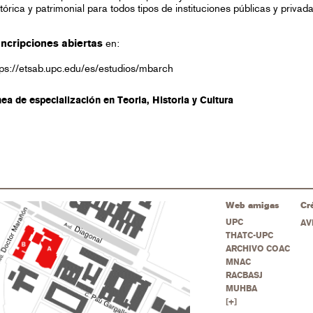
stórica y patrimonial para todos tipos de instituciones públicas y privada
Incripciones abiertas
en:
tps://etsab.upc.edu/es/estudios/mbarch
nea de especialización en Teoria, Historia y Cultura
Web amigas
Cr
UPC
AV
THATC-UPC
ARCHIVO COAC
MNAC
RACBASJ
MUHBA
[+]