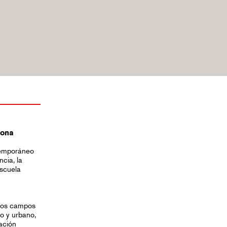
lona
ntemporáneo
ncia, la
Escuela
 los campos
co y urbano,
ación