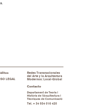
s.
éditos
Redes Transnacionales
del Arte y la Arquitectura
ISO LEGAL
Modernos: Local-Global
Contacto
Departament de Teoria i
Història de l'Arquitectura i
Tècniques de Comunicació
Tel.
+ 34 934 016 420