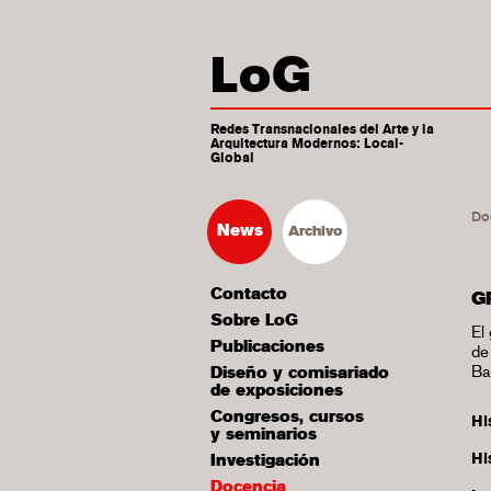
LoG
Redes Transnacionales del Arte y la
Arquitectura Modernos: Local-
Global
Do
News
Archivo
Contacto
G
Sobre LoG
El
Publicaciones
de
Ba
Diseño y comisariado
de exposiciones
Congresos, cursos
Hi
y seminarios
His
Investigación
Docencia