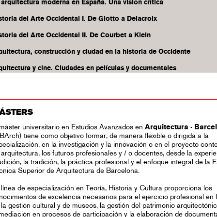
 arquitectura moderna en España. Una visión crítica
storia del Arte Occidental I. De Giotto a Delacroix
storia del Arte Occidental II. De Courbet a Klein
quitectura, construcción y ciudad en la historia de Occidente
quitectura y cine. Ciudades en películas y documentales
ÁSTERS
 máster universitario en Estudios Avanzados en
Arquitectura · Barce
BArch) tiene como objetivo formar, de manera flexible o dirigida a la
pecialización, en la investigación y la innovación o en el proyecto co
 arquitectura, los futuros profesionales y / o docentes, desde la experie
udición, la tradición, la práctica profesional y el enfoque integral de la 
cnica Superior de Arquitectura de Barcelona.
 línea de especialización en Teoría, Historia y Cultura proporciona los
nocimientos de excelencia necesarios para el ejercicio profesional en
 la gestión cultural y de museos, la gestión del patrimonio arquitectóni
 mediación en procesos de participación y la elaboración de document