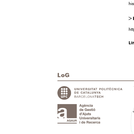
hi
>
ht
Lí
LoG