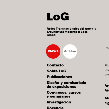
LoG
Redes Transnacionales del Arte y la
Arquitectura Modernos: Local-
Global
Int
News
Archivo
Contacto
El
In
Sobre LoG
in
Publicaciones
Diseño y comisariado
Ar
de exposiciones
Ar
Congresos, cursos
y seminarios
Ar
Investigación
si
Docencia