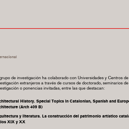
ernacional
 grupo de investigación ha colaborado con Universidades y Centros de
vestigación extranjeros a través de cursos de doctorado, seminarios de
vestigación o ponencias invitadas, entre las que destacan:
chitectural History. Special Topics in Catalonian, Spanish and Euro
chitecture (Arch 409 B)
quitectura y literatura. La construcción del patrimonio artístico catal
glos XIX y XX