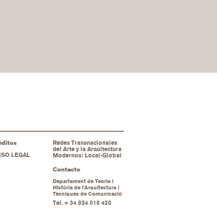
éditos
Redes Transnacionales
del Arte y la Arquitectura
ISO LEGAL
Modernos: Local-Global
Contacto
Departament de Teoria i
Història de l'Arquitectura i
Tècniques de Comunicació
Tel.
+ 34 934 016 420