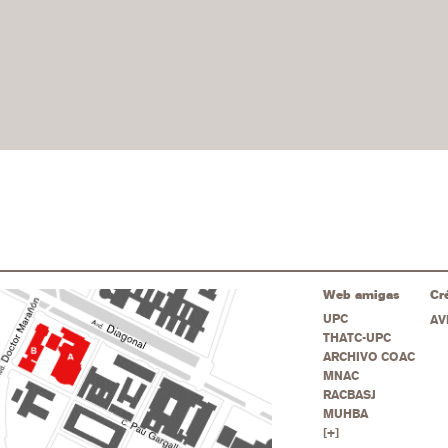
Web amigas
Cr
UPC
AV
THATC-UPC
ARCHIVO COAC
MNAC
RACBASJ
MUHBA
[+]