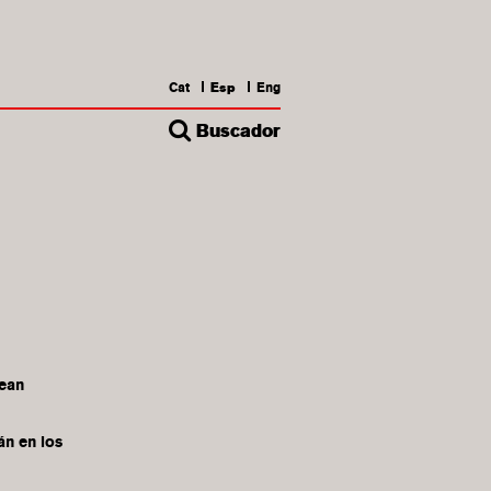
Cat
Esp
Eng
Buscador
pean
án en los