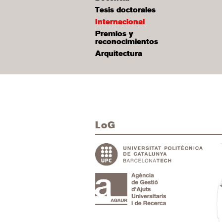
Tesis doctorales
Internacional
Premios y
reconocimientos
Arquitectura
LoG