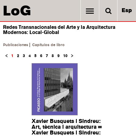
LoG
Esp
Redes Transnacionales del Arte y la Arquitectura
Modernos: Local-Global
Publicaciones
Capítulos de libro
1
2
3
4
5
6
7
8
9
10
Xavier Busquets i Sindreu:
Art, tècnica i arquitectura =
Xavier Busquets i Sindreu: